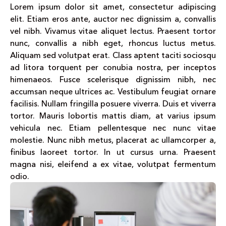
Lorem ipsum dolor sit amet, consectetur adipiscing
elit. Etiam eros ante, auctor nec dignissim a, convallis
vel nibh. Vivamus vitae aliquet lectus. Praesent tortor
nunc, convallis a nibh eget, rhoncus luctus metus.
Aliquam sed volutpat erat. Class aptent taciti sociosqu
ad litora torquent per conubia nostra, per inceptos
himenaeos. Fusce scelerisque dignissim nibh, nec
accumsan neque ultrices ac. Vestibulum feugiat ornare
facilisis. Nullam fringilla posuere viverra. Duis et viverra
tortor. Mauris lobortis mattis diam, at varius ipsum
vehicula nec. Etiam pellentesque nec nunc vitae
molestie. Nunc nibh metus, placerat ac ullamcorper a,
finibus laoreet tortor. In ut cursus urna. Praesent
magna nisi, eleifend a ex vitae, volutpat fermentum
odio.