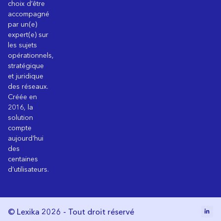
choix d’être
accompagné
par un(e)
expert(e) sur
les sujets
opérationnels,
stratégique
et juridique
des réseaux.
Créée en
2016, la
solution
compte
aujourd’hui
des
centaines
d’utilisateurs.
© Lexika 2026 - Tout droit réservé