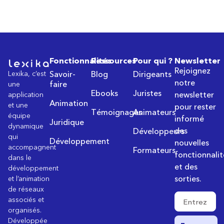
Fonctionnalités
Ressources
Pour qui ?
Newsletter
Rejoignez
Lexika, c’est
Savoir-
Blog
Dirigeants
notre
faire
une
Ebooks
Juristes
newsletter
application
Animation
et une
pour rester
Témoignages
Animateurs
équipe
informé
Juridique
dynamique
des
Développeurs
qui
Développement
nouvelles
accompagnent
Formateurs
fonctionnalit
dans le
et des
développement
sorties.
et l’animation
de réseaux
associés et
organisés.
Développée