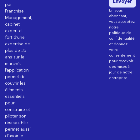
Envoyer
par
En vous
Franchise
abonnant,
Management,
vous acceptez
cabinet
notre
expert et
politique de
fort d’une
confidentialité
expertise de
et donnez
votre
plus de 35
consentement
ans sur le
pour recevoir
marché,
des mises à
l’application
jour de notre
permet de
entreprise.
couvrir les
éléments
essentiels
pour
construire et
piloter son
réseau. Elle
permet aussi
d’avoir le