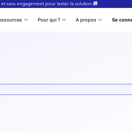
t et sans engagement pour tester la solution
🎁
essources
Pour qui ?
A propos
Se conne