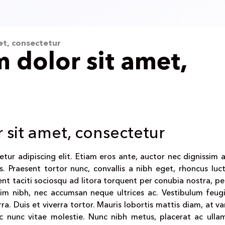
et, consectetur
 dolor sit amet,
 sit amet, consectetur
ur adipiscing elit. Etiam eros ante, auctor nec dignissim a,
us. Praesent tortor nunc, convallis a nibh eget, rhoncus luc
nt taciti sociosqu ad litora torquent per conubia nostra, pe
sim nibh, nec accumsan neque ultrices ac. Vestibulum feug
erra. Duis et viverra tortor. Mauris lobortis mattis diam, at v
c nunc vitae molestie. Nunc nibh metus, placerat ac ulla