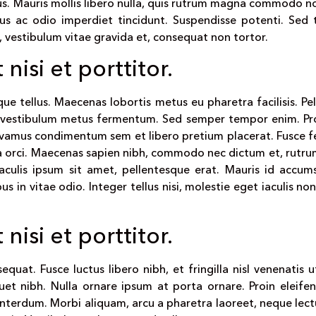
bus. Mauris mollis libero nulla, quis rutrum magna commodo n
rus ac odio imperdiet tincidunt. Suspendisse potenti. Sed
, vestibulum vitae gravida et, consequat non tortor.
 nisi et porttitor.
que tellus. Maecenas lobortis metus eu pharetra facilisis. Pe
 ut vestibulum metus fermentum. Sed semper tempor enim. Pro
ivamus condimentum sem et libero pretium placerat. Fusce
ra orci. Maecenas sapien nibh, commodo nec dictum et, rutru
aculis ipsum sit amet, pellentesque erat. Mauris id accum
 in vitae odio. Integer tellus nisi, molestie eget iaculis non
 nisi et porttitor.
equat. Fusce luctus libero nibh, et fringilla nisl venenatis u
iquet nibh. Nulla ornare ipsum at porta ornare. Proin eleife
interdum. Morbi aliquam, arcu a pharetra laoreet, neque lec