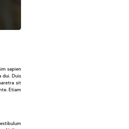
enim sapien
 dui. Duis
aretra sit
nte. Etiam
vestibulum