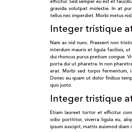
efficitur. Sed semper eu est et fauci
gravida volutpat molestie. In at pu
tellus nec imperdiet. Morbi metus nisl
Integer tristique at
Nam ac nisl nunc. Praesent non tristi
interdum mauris et ligula facilisis,
dui rhoncus purus pretium congue. V
porta dui ut pharetra. In non pharet
erat. Morbi sed turpis fermentum, i
Donec eu quam ut dolor finibus tempus
quis justo.
Integer tristique at
Etiam laoreet tortor et efficitur cons
odio porttitor, viverra ligula eu, al
ipsum suscipit, mattis euismod diam 