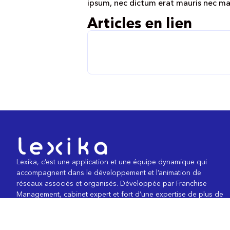
ipsum, nec dictum erat mauris nec ma
Articles en lien
Lexika, c’est une application et une équipe dynamique qui
accompagnent dans le développement et l’animation de
réseaux associés et organisés. Développée par Franchise
Management, cabinet expert et fort d’une expertise de plus de
35 ans sur le marché, l’application permet de couvrir les
éléments essentiels pour construire et piloter son réseau. Elle
permet aussi d’avoir le choix d’être accompagné par un(e)