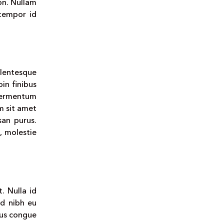
on. Nullam
 tempor id
llentesque
in finibus
 fermentum
m sit amet
san purus.
, molestie
t. Nulla id
nd nibh eu
tus congue